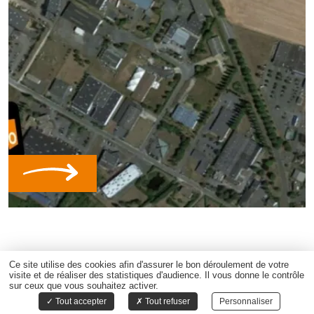
Ce site utilise des cookies afin d'assurer le bon déroulement de votre
visite et de réaliser des statistiques d'audience. Il vous donne le contrôle
<
01
...
11
12
13
sur ceux que vous souhaitez activer.
Tout accepter
Tout refuser
Personnaliser