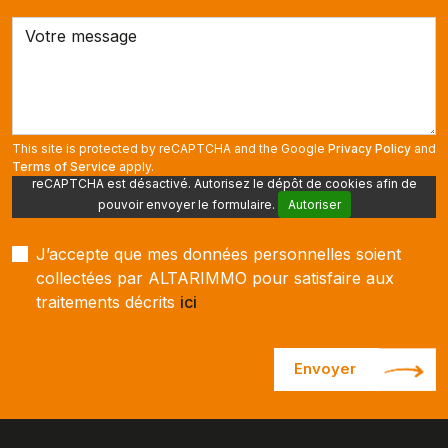
This site is protected by reCAPTCHA and the Google
Privacy Policy
and
Terms of Service
apply.
reCAPTCHA est désactivé. Autorisez le dépôt de cookies afin de
pouvoir envoyer le formulaire.
Autoriser
J’accepte que mes données personnelles soient
collectées par ALTARIMMO pour satisfaire aux
traitements décrits
ici
Envoyer