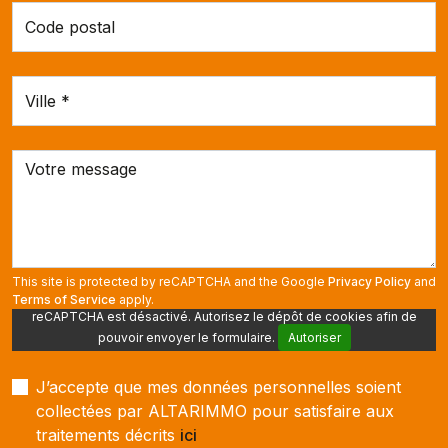
This site is protected by reCAPTCHA and the Google
Privacy Policy
and
Terms of Service
apply.
reCAPTCHA est désactivé. Autorisez le dépôt de cookies afin de
pouvoir envoyer le formulaire.
Autoriser
J’accepte que mes données personnelles soient
collectées par ALTARIMMO pour satisfaire aux
traitements décrits
ici