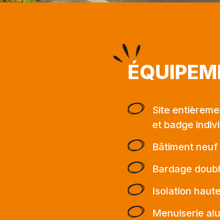
ÉQUIPEM
Site entièreme
et badge indiv
Bâtiment neuf d
Bardage doubl
Isolation haut
Menuiserie al