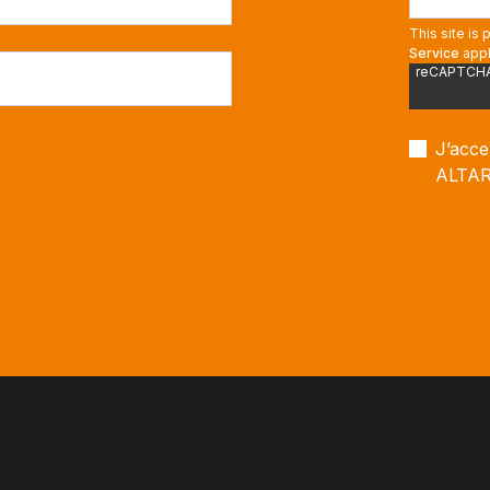
This site i
Service
appl
reCAPTCHA e
J’acce
ALTARI